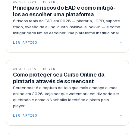
GESTÃO
05 SET 2023 · 12 MIN
Principais riscos do EAD e como mitigá-
los ao escolher uma plataforma
6 riscos reais do EAD em 2026 — pirataria, LGPD, suporte
fraco, evasão de aluno, custo invisível e lock-in — e como
mitigar cada um ao escolher uma plataforma institucional.
LER ARTIGO
→
SEGURANÇA
08 JUN 2016 · 10 MIN
Como proteger seu Curso Online da
pirataria através de screencast
Screencast é a captura de tela que mais ameaça cursos
online em 2026. Veja por que watermark em div pode ser
quebrado e como a Nochalks identifica o pirata pelo
player.
LER ARTIGO
→