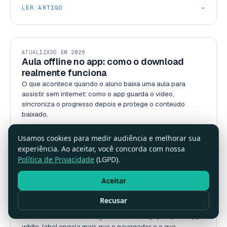
LER ARTIGO
→
BLOG
ATUALIZADO EM 2026
Aula offline no app: como o download
realmente funciona
O que acontece quando o aluno baixa uma aula para
assistir sem internet: como o app guarda o vídeo,
sincroniza o progresso depois e protege o conteúdo
baixado.
LER ARTIGO
→
Usamos cookies para medir audiência e melhorar sua
experiência. Ao aceitar, você concorda com nossa
Política de Privacidade
(LGPD).
USABILIDADE
ATUALIZADO EM 2026
Aceitar
App próprio na Smart TV e no celular: por
que aumenta acesso e retenção
Recusar
Ter o curso em aplicativo próprio na Smart TV e no celular
muda o acesso e a retenção do aluno. Veja por que o app
white-label engaja mais que o navegador e o que