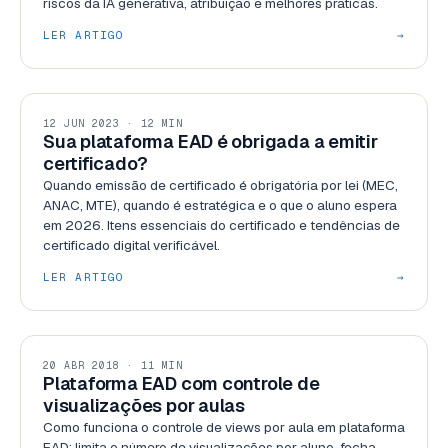
riscos da IA generativa, atribuição e melhores práticas.
LER ARTIGO
→
PLATAFORMAS
12 JUN 2023 · 12 MIN
Sua plataforma EAD é obrigada a emitir
certificado?
Quando emissão de certificado é obrigatória por lei (MEC,
ANAC, MTE), quando é estratégica e o que o aluno espera
em 2026. Itens essenciais do certificado e tendências de
certificado digital verificável.
LER ARTIGO
→
SEGURANÇA
20 ABR 2018 · 11 MIN
Plataforma EAD com controle de
visualizações por aulas
Como funciona o controle de views por aula em plataforma
EAD: limita o número de visualizações por aluno, fecha