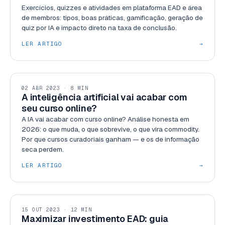
Exercícios, quizzes e atividades em plataforma EAD e área
de membros: tipos, boas práticas, gamificação, geração de
quiz por IA e impacto direto na taxa de conclusão.
LER ARTIGO
→
TENDÊNCIAS
02 ABR 2023 · 8 MIN
A inteligência artificial vai acabar com
seu curso online?
A IA vai acabar com curso online? Análise honesta em
2026: o que muda, o que sobrevive, o que vira commodity.
Por que cursos curadoriais ganham — e os de informação
seca perdem.
LER ARTIGO
→
GESTÃO
15 OUT 2023 · 12 MIN
Maximizar investimento EAD: guia