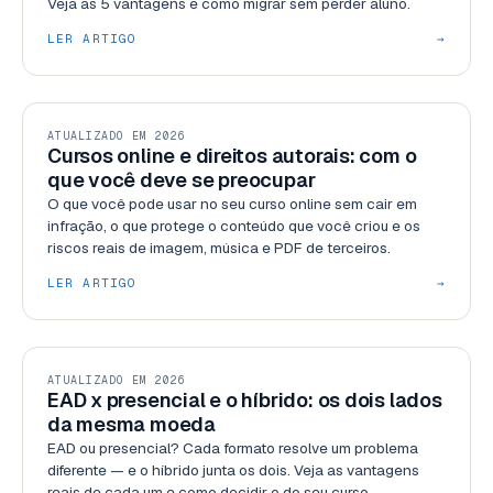
Veja as 5 vantagens e como migrar sem perder aluno.
LER ARTIGO
→
RECURSOS
ATUALIZADO EM 2026
Cursos online e direitos autorais: com o
que você deve se preocupar
O que você pode usar no seu curso online sem cair em
infração, o que protege o conteúdo que você criou e os
riscos reais de imagem, música e PDF de terceiros.
LER ARTIGO
→
RECURSOS
ATUALIZADO EM 2026
EAD x presencial e o híbrido: os dois lados
da mesma moeda
EAD ou presencial? Cada formato resolve um problema
diferente — e o híbrido junta os dois. Veja as vantagens
reais de cada um e como decidir o do seu curso.