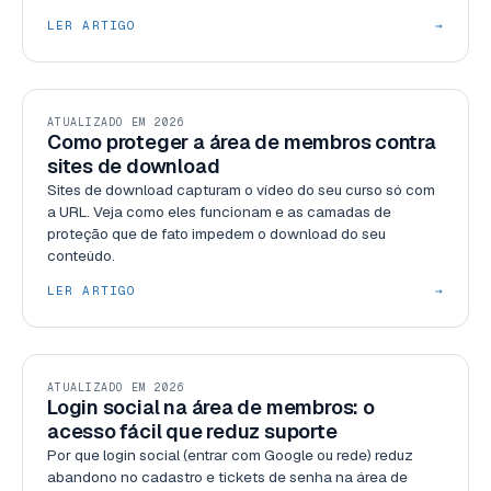
LER ARTIGO
→
SEGURANÇA
ATUALIZADO EM 2026
Como proteger a área de membros contra
sites de download
Sites de download capturam o vídeo do seu curso só com
a URL. Veja como eles funcionam e as camadas de
proteção que de fato impedem o download do seu
conteúdo.
LER ARTIGO
→
USABILIDADE
ATUALIZADO EM 2026
Login social na área de membros: o
acesso fácil que reduz suporte
Por que login social (entrar com Google ou rede) reduz
abandono no cadastro e tickets de senha na área de