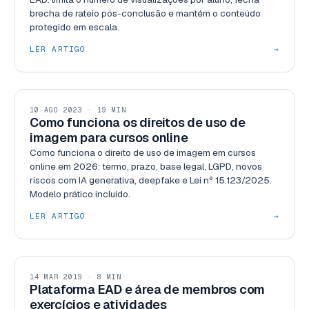
brecha de rateio pós-conclusão e mantém o conteúdo
protegido em escala.
LER ARTIGO
→
SEGURANÇA
10 AGO 2023 · 19 MIN
Como funciona os direitos de uso de
imagem para cursos online
Como funciona o direito de uso de imagem em cursos
online em 2026: termo, prazo, base legal, LGPD, novos
riscos com IA generativa, deepfake e Lei nº 15.123/2025.
Modelo prático incluído.
LER ARTIGO
→
USABILIDADE
14 MAR 2019 · 8 MIN
Plataforma EAD e área de membros com
exercícios e atividades