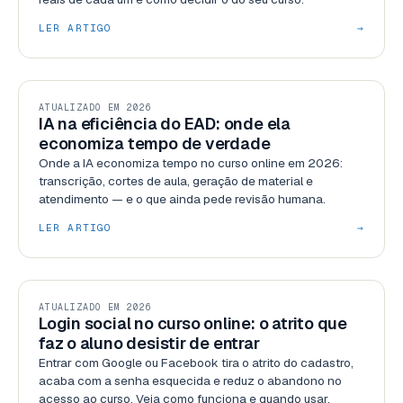
LER ARTIGO
→
GESTÃO
ATUALIZADO EM 2026
IA na eficiência do EAD: onde ela
economiza tempo de verdade
Onde a IA economiza tempo no curso online em 2026:
transcrição, cortes de aula, geração de material e
atendimento — e o que ainda pede revisão humana.
LER ARTIGO
→
RECURSOS
ATUALIZADO EM 2026
Login social no curso online: o atrito que
faz o aluno desistir de entrar
Entrar com Google ou Facebook tira o atrito do cadastro,
acaba com a senha esquecida e reduz o abandono no
acesso ao curso. Veja como funciona e quando usar.