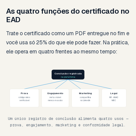
As quatro funções do certificado no
EAD
Trate o certificado como um PDF entregue no fim e
você usa só 25% do que ele pode fazer. Na prática,
ele opera em quatro frentes ao mesmo tempo:
Conclusão registrada
na plataforma
Prova
Engajamento
Marketing
Legal
código único
meta visível
compartilha
NR · ANAC
verificável
menos evasão
no LinkedIn
MEC
Um único registro de conclusão alimenta quatro usos —
prova, engajamento, marketing e conformidade legal.