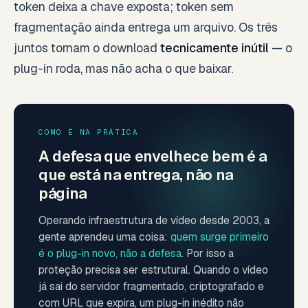
token deixa a chave exposta; token sem
fragmentação ainda entrega um arquivo. Os três
juntos tornam o download
tecnicamente inútil
— o
plug-in roda, mas não acha o que baixar.
COMO É NA PRÁTICA
A defesa que envelhece bem é a
que está na entrega, não na
página
Operando infraestrutura de vídeo desde 2003, a
gente aprendeu uma coisa:
quem surge primeiro
é o plug-in novo, não a defesa
. Por isso a
proteção precisa ser estrutural. Quando o vídeo
já sai do servidor fragmentado, criptografado e
com URL que expira, um plug-in inédito não