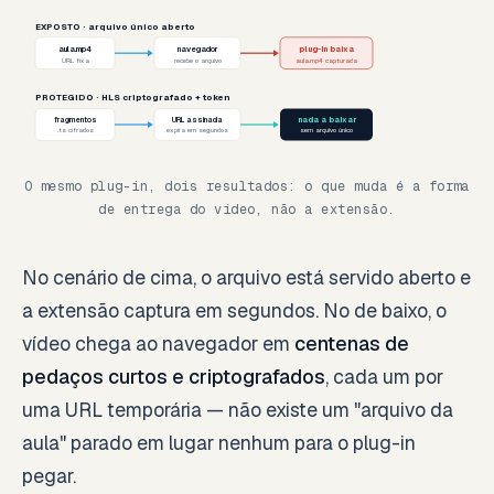
EXPOSTO · arquivo único aberto
aula.mp4
navegador
plug-in baixa
URL fixa
recebe o arquivo
aula.mp4 capturada
PROTEGIDO · HLS criptografado + token
fragmentos
URL assinada
nada a baixar
.ts cifrados
expira em segundos
sem arquivo único
O mesmo plug-in, dois resultados: o que muda é a forma
de entrega do vídeo, não a extensão.
No cenário de cima, o arquivo está servido aberto e
a extensão captura em segundos. No de baixo, o
vídeo chega ao navegador em
centenas de
pedaços curtos e criptografados
, cada um por
uma URL temporária — não existe um "arquivo da
aula" parado em lugar nenhum para o plug-in
pegar.