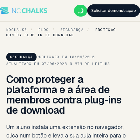
Solicitar demonstração
NOCHALKS
/
BLOG
/
SEGURANÇA
/
PROTEÇÃO
CONTRA PLUG-IN DE DOWNLOAD
SEGURANÇA
PUBLICADO EM 10/06/2016
·
ATUALIZADO EM 07/06/2026
·
9 MIN DE LEITURA
Como proteger a
plataforma e a área de
membros contra plug-ins
de download
Um aluno instala uma extensão no navegador,
clica num botão e leva a sua aula inteira para o