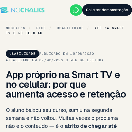
Solicitar demonstração
NOCHALKS
/
BLOG
/
USABILIDADE
/
APP NA SMART
TV E NO CELULAR
USABILIDADE
PUBLICADO EM 19/08/2020
·
ATUALIZADO EM 07/06/2026
·
9 MIN DE LEITURA
App próprio na Smart TV e
no celular: por que
aumenta acesso e retenção
O aluno baixou seu curso, sumiu na segunda
semana e não voltou. Muitas vezes o problema
não é o conteúdo — é o
atrito de chegar até