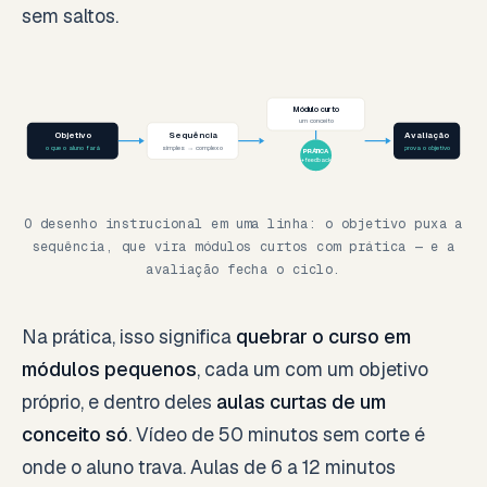
sem saltos.
Módulo curto
um conceito
Objetivo
Sequência
Avaliação
o que o aluno fará
simples → complexo
prova o objetivo
PRÁTICA
+ feedback
O desenho instrucional em uma linha: o objetivo puxa a
sequência, que vira módulos curtos com prática — e a
avaliação fecha o ciclo.
Na prática, isso significa
quebrar o curso em
módulos pequenos
, cada um com um objetivo
próprio, e dentro deles
aulas curtas de um
conceito só
. Vídeo de 50 minutos sem corte é
onde o aluno trava. Aulas de 6 a 12 minutos