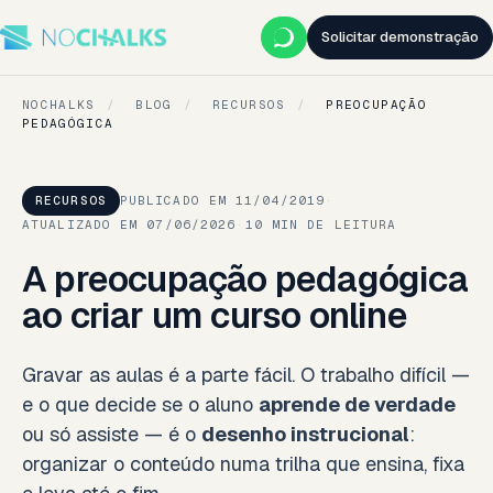
Solicitar demonstração
NOCHALKS
/
BLOG
/
RECURSOS
/
PREOCUPAÇÃO
PEDAGÓGICA
RECURSOS
PUBLICADO EM 11/04/2019
·
ATUALIZADO EM 07/06/2026
·
10 MIN DE LEITURA
A preocupação pedagógica
ao criar um curso online
Gravar as aulas é a parte fácil. O trabalho difícil —
e o que decide se o aluno
aprende de verdade
ou só assiste — é o
desenho instrucional
:
organizar o conteúdo numa trilha que ensina, fixa