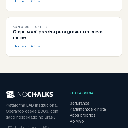
LER ARTIGO →
ASPECTOS TÉCNICOS
O que você precisa para gravar um curso
online
LER ARTIGO →
PLATAFORMA
Segurança
Plataforma EAD institucional.
Pagamentos e nota
Operando desde 2003, com
Apps próprios
dado hospedado no Brasil.
Ao vivo
JMV Technology · ASN