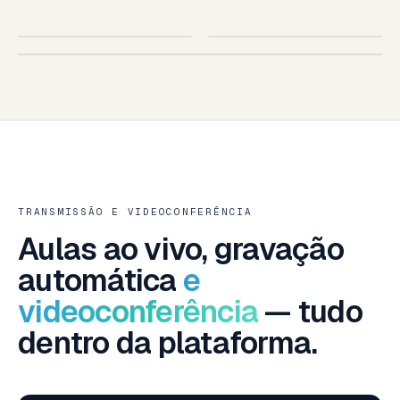
SUA ESCOLA
AO VIVO
IOS · ANDROID
TABLET
SMART TV · SUA MARCA
SMART TV — LG · SAMSUNG · ANDROID TV
TRANSMISSÃO E VIDEOCONFERÊNCIA
Aulas ao vivo, gravação
automática
e
videoconferência
— tudo
dentro da plataforma.