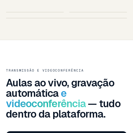
SUA ESCOLA
AO VIVO
IOS · ANDROID
TABLET
SMART TV · SUA MARCA
SMART TV — LG · SAMSUNG · ANDROID TV
TRANSMISSÃO E VIDEOCONFERÊNCIA
Aulas ao vivo, gravação
automática
e
videoconferência
— tudo
dentro da plataforma.