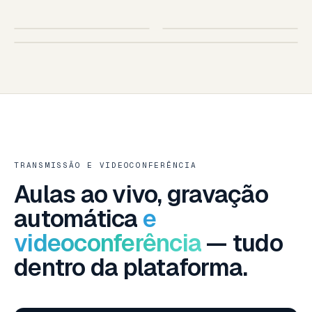
SUA ESCOLA
AO VIVO
IOS · ANDROID
TABLET
SMART TV · SUA MARCA
SMART TV — LG · SAMSUNG · ANDROID TV
TRANSMISSÃO E VIDEOCONFERÊNCIA
Aulas ao vivo, gravação
automática
e
videoconferência
— tudo
dentro da plataforma.