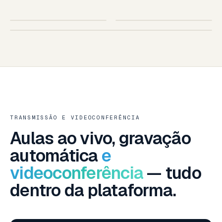
SUA ESCOLA
AO VIVO
IOS · ANDROID
TABLET
SMART TV · SUA MARCA
SMART TV — LG · SAMSUNG · ANDROID TV
TRANSMISSÃO E VIDEOCONFERÊNCIA
Aulas ao vivo, gravação
automática
e
videoconferência
— tudo
dentro da plataforma.