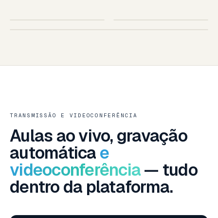
SUA ESCOLA
AO VIVO
IOS · ANDROID
TABLET
SMART TV · SUA MARCA
SMART TV — LG · SAMSUNG · ANDROID TV
TRANSMISSÃO E VIDEOCONFERÊNCIA
Aulas ao vivo, gravação
automática
e
videoconferência
— tudo
dentro da plataforma.