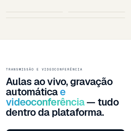
SUA ESCOLA
AO VIVO
IOS · ANDROID
TABLET
SMART TV · SUA MARCA
SMART TV — LG · SAMSUNG · ANDROID TV
TRANSMISSÃO E VIDEOCONFERÊNCIA
Aulas ao vivo, gravação
automática
e
videoconferência
— tudo
dentro da plataforma.