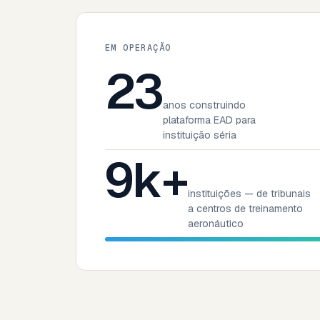
EM OPERAÇÃO
23
anos construindo
plataforma EAD para
instituição séria
9k+
instituições — de tribunais
a centros de treinamento
aeronáutico