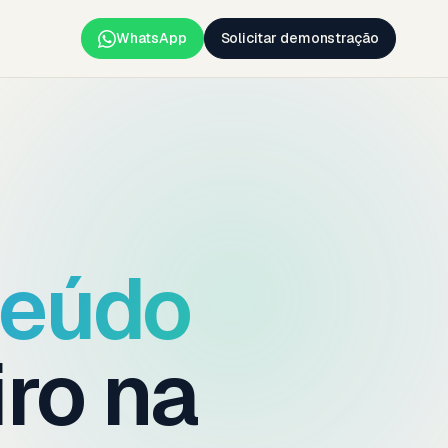
WhatsApp
Solicitar demonstração
teúdo
iro na