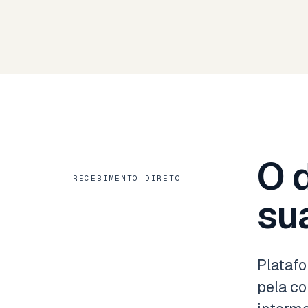
O d
RECEBIMENTO DIRETO
su
Platafo
pela co