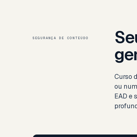
Se
SEGURANÇA DE CONTEÚDO
ge
Curso d
ou num 
EAD e 
profund