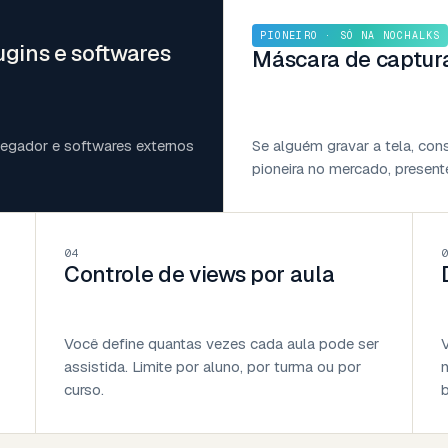
PIONEIRO · SÓ NA NOCHALKS
ugins e softwares
Máscara de captura
avegador e softwares externos
Se alguém gravar a tela, con
pioneira no mercado, present
04
Controle de views por aula
Você define quantas vezes cada aula pode ser
assistida. Limite por aluno, por turma ou por
n
curso.
b