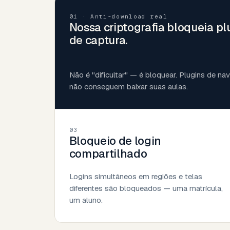
01 · Anti-download real
Nossa criptografia bloqueia pl
de captura.
Não é "dificultar" — é bloquear. Plugins de n
não conseguem baixar suas aulas.
03
Bloqueio de login
compartilhado
Logins simultâneos em regiões e telas
diferentes são bloqueados — uma matrícula,
um aluno.