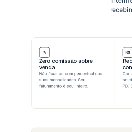
interme
recebim
%
R$
Zero comissão sobre
Rec
venda
con
Não ficamos com percentual das
Cone
suas mensalidades. Seu
bole
faturamento é seu, inteiro.
PIX. 