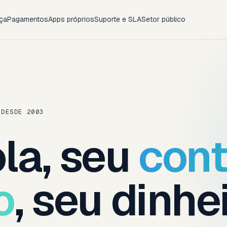
ça
Pagamentos
Apps próprios
Suporte e SLA
Setor público
 DESDE 2003
la, seu
con
o
, seu dinhe