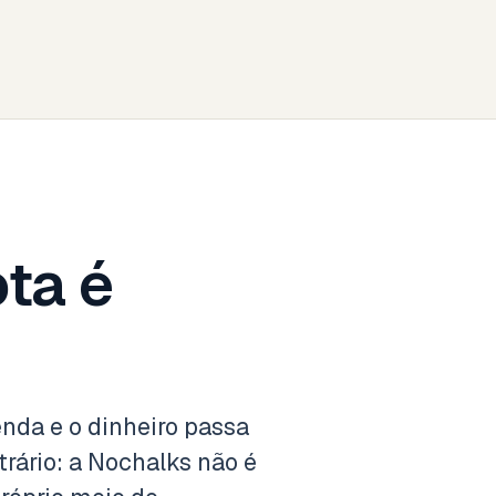
ota é
enda e o dinheiro passa
trário: a Nochalks não é