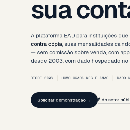
sua cont
A plataforma EAD para instituições que 
contra cópia
, suas mensalidades caindo
— sem comissão sobre venda, com app p
desde 2003, com dado hospedado no B
DESDE 2003
HOMOLOGADA MEC E ANAC
DADO 
É do setor públ
Solicitar demonstração →