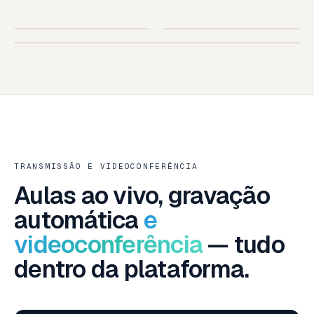
SUA ESCOLA
AO VIVO
IOS · ANDROID
TABLET
SMART TV · SUA MARCA
SMART TV — LG · SAMSUNG · ANDROID TV
TRANSMISSÃO E VIDEOCONFERÊNCIA
Aulas ao vivo, gravação
automática
e
videoconferência
— tudo
dentro da plataforma.