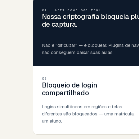
01 · Anti-download real
Nossa criptografia bloqueia pl
de captura.
Não é "dificultar" — é bloquear. Plugins de n
não conseguem baixar suas aulas.
03
Bloqueio de login
compartilhado
Logins simultâneos em regiões e telas
diferentes são bloqueados — uma matrícula,
um aluno.