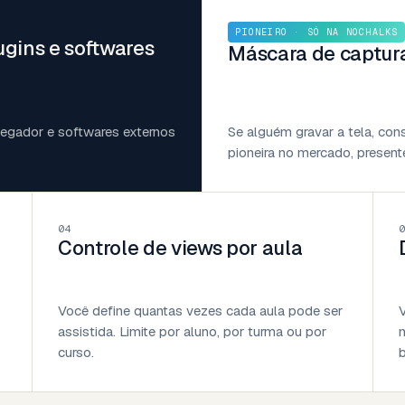
PIONEIRO · SÓ NA NOCHALKS
ugins e softwares
Máscara de captura
avegador e softwares externos
Se alguém gravar a tela, con
pioneira no mercado, present
04
Controle de views por aula
Você define quantas vezes cada aula pode ser
assistida. Limite por aluno, por turma ou por
n
curso.
b