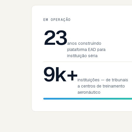
EM OPERAÇÃO
23
anos construindo
plataforma EAD para
instituição séria
9k+
instituições — de tribunais
a centros de treinamento
aeronáutico