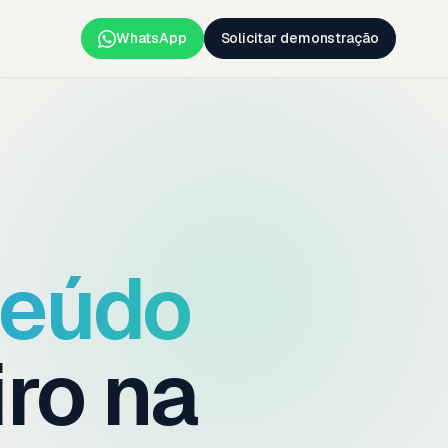
WhatsApp
Solicitar demonstração
teúdo
iro na