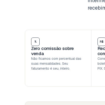
interme
recebim
%
R$
Zero comissão sobre
Rec
venda
con
Não ficamos com percentual das
Cone
suas mensalidades. Seu
bole
faturamento é seu, inteiro.
PIX. 