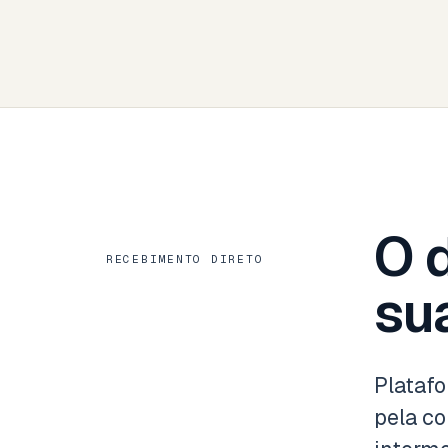
O d
RECEBIMENTO DIRETO
su
Platafo
pela co