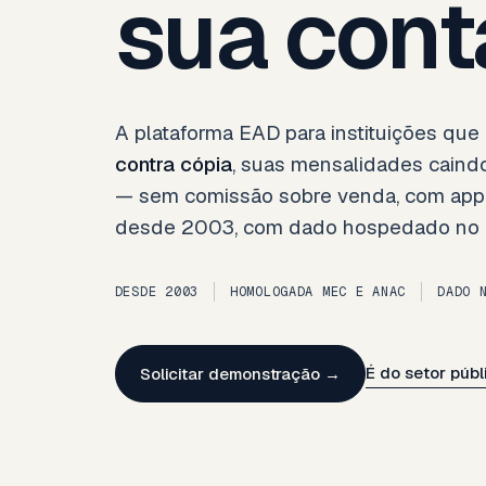
sua cont
A plataforma EAD para instituições que 
contra cópia
, suas mensalidades caindo
— sem comissão sobre venda, com app p
desde 2003, com dado hospedado no B
DESDE 2003
HOMOLOGADA MEC E ANAC
DADO 
É do setor públ
Solicitar demonstração →