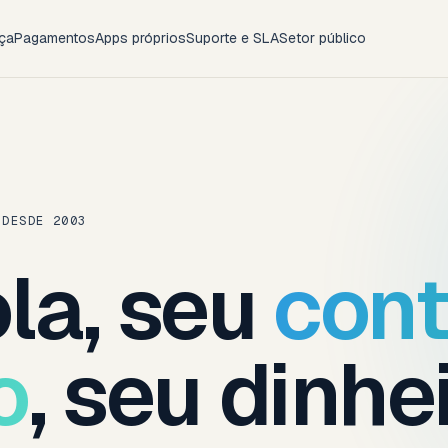
ça
Pagamentos
Apps próprios
Suporte e SLA
Setor público
 DESDE 2003
la, seu
con
o
, seu dinhe