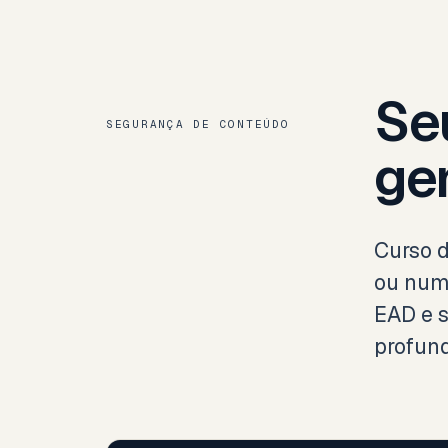
Se
SEGURANÇA DE CONTEÚDO
ge
Curso d
ou num 
EAD e 
profund