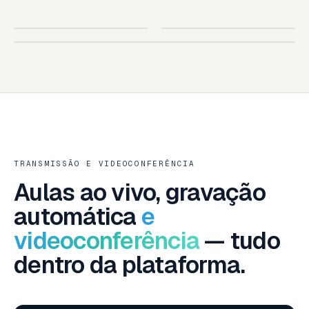
SUA ESCOLA
AO VIVO
IOS · ANDROID
TABLET
SMART TV · SUA MARCA
SMART TV — LG · SAMSUNG · ANDROID TV
TRANSMISSÃO E VIDEOCONFERÊNCIA
Aulas ao vivo, gravação
automática
e
videoconferência
— tudo
dentro da plataforma.